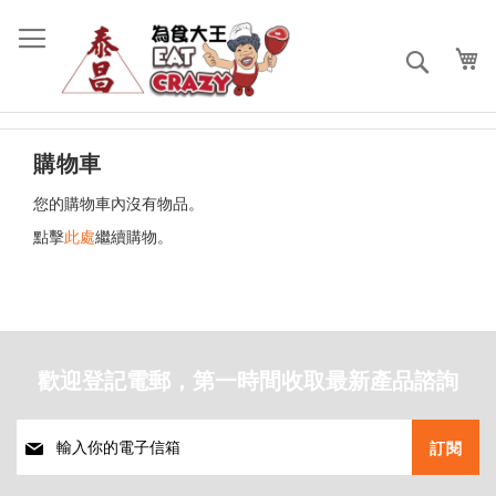
跳
過
到
搜
內
索
容
購物車
您的購物車內沒有物品。
點擊
此處
繼續購物。
歡迎登記電郵，第一時間收取最新產品諮詢
註
訂閱
冊
我
們