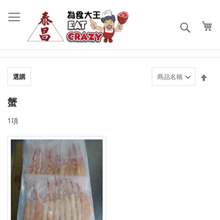
跳
過
到
搜
內
索
容
設
選購
置
降
蟹
序
順
1
項
序