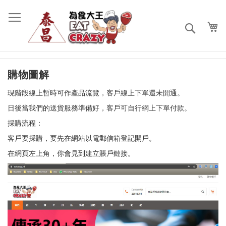
跳
過
到
搜
內
索
容
購物圖解
現階段線上暫時可作產品流覽，客戶線上下單還未開通。
日後當我們的送貨服務準備好，客戶可自行網上下單付款。
採購流程：
客戶要採購，要先在網站以電郵信箱登記開戶。
在網頁左上角，你會見到建立賬戶鏈接。