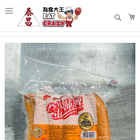
跳
過
到
搜
內
索
容
Skip
to
the
end
of
the
images
gallery