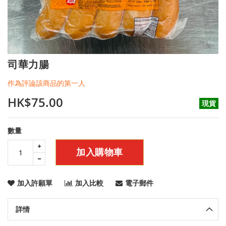
Skip
司華力腸
to
the
作為評論該商品的第一人
beginning
of
HK$75.00
現貨
the
images
gallery
數量
加入購物車
加入許願單
加入比較
電子郵件
詳情