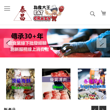
跳
過
到
搜
內
索
容
prev
ne
新產品