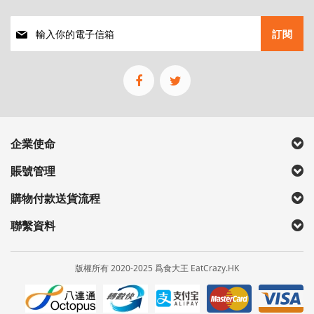
註
訂閱
冊
我
們
的
通
訊
企業使命
賬號管理
購物付款送貨流程
聯繫資料
版權所有 2020-2025 爲食大王 EatCrazy.HK