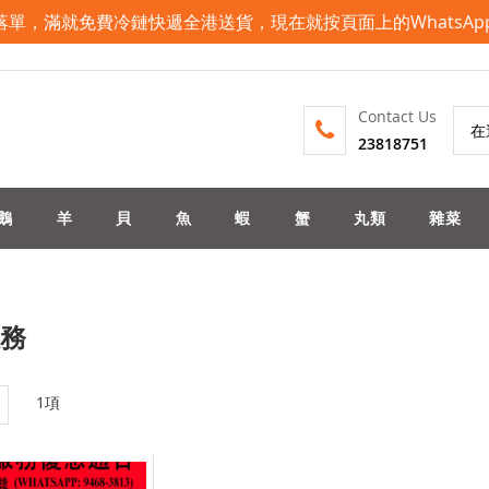
pp落單，滿就免費冷鏈快遞全港送貨，現在就按頁面上的WhatsA
Contact Us
23818751
搜
索
鵝
羊
貝
魚
蝦
蟹
丸類
雜菜
務
列
1
項
表