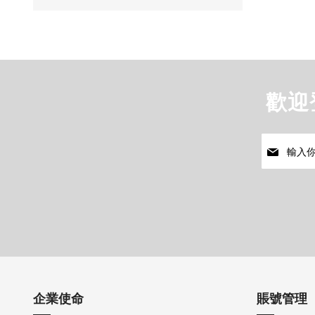
歡迎
註
冊
我
們
的
通
訊
企業使命
賬號管理