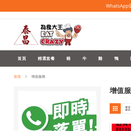
WhatsA
跳
過
到
內
容
首頁
精選套餐
豬
牛
雞
鴨
首頁
增值服務
增值服
查
網
看
格