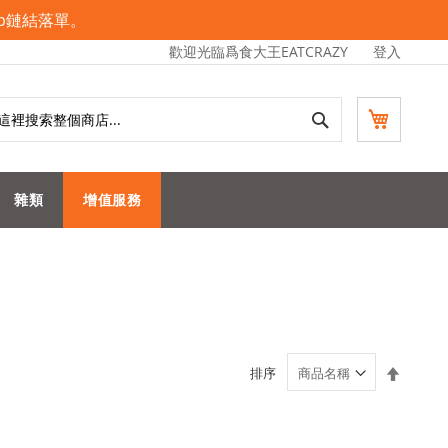
pp鏈結落單。
歡迎光臨爲食大王EATCRAZY
登入
搜
我的購物
索
雜類
增值服務
設
排序
置
降
序