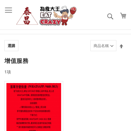
跳
過
到
搜
內
索
容
設
選購
置
降
增值服務
序
順
1
項
序