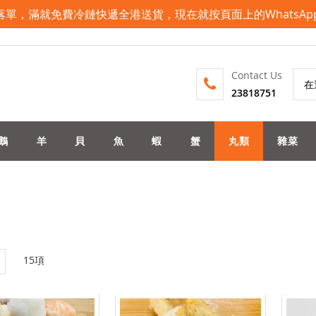
pp落單，滿就免費冷鏈快遞全港送貨，現在就按頁面上的WhatsA
Contact Us
23818751
搜
索
鵝
羊
貝
魚
蝦
蟹
丸類
雜菜
列
15
項
表