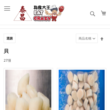
跳
過
到
搜
內
索
容
設
選購
置
降
貝
序
順
27
項
序