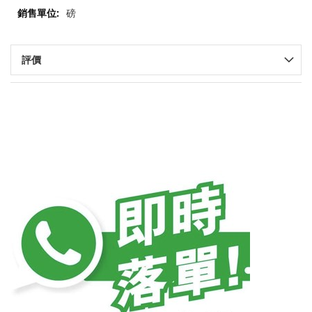
更
磅
多
信
息
評價