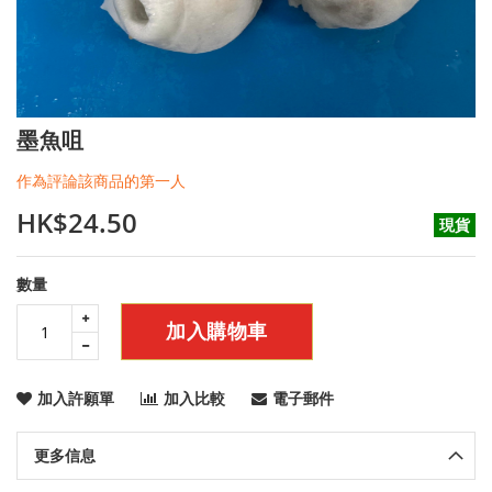
Skip
墨魚咀
to
the
作為評論該商品的第一人
beginning
of
HK$24.50
現貨
the
images
gallery
數量
加入購物車
加入許願單
加入比較
電子郵件
更多信息