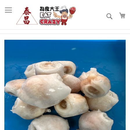
跳
過
到
搜
內
索
容
Skip
to
the
end
of
the
images
gallery