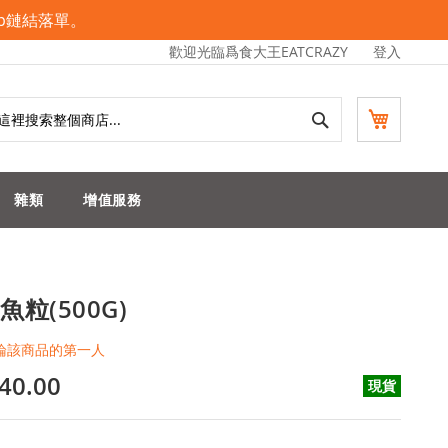
pp鏈結落單。
歡迎光臨爲食大王EATCRAZY
登入
搜
我的購物
索
雜類
增值服務
魚粒(500G)
論該商品的第一人
40.00
現貨