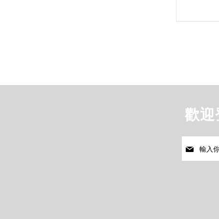
多
gallery
信
息
歡迎
註
冊
我
們
的
通
訊