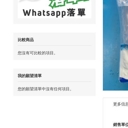
比較商品
您沒有可比較的項目。
我的願望清單
您的願望清單中沒有任何項目。
Skip
to
更多信
the
beginning
of
the
更
銷售單
images