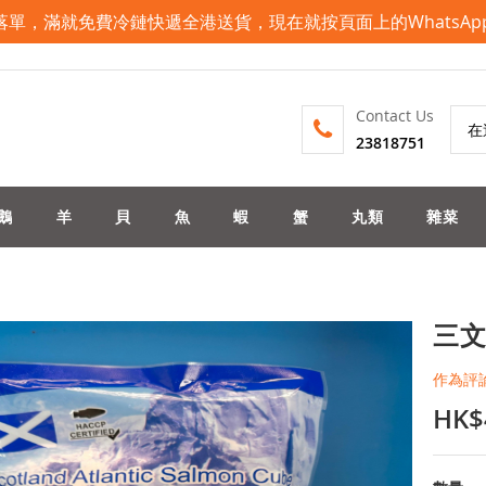
pp落單，滿就免費冷鏈快遞全港送貨，現在就按頁面上的WhatsA
Contact Us
23818751
搜
索
鵝
羊
貝
魚
蝦
蟹
丸類
雜菜
三文
作為評
HK$