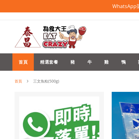
WhatsA
跳
過
到
內
容
首頁
精選套餐
豬
牛
雞
鴨
首頁
三文魚粒(500g)
Skip
to
the
end
of
the
images
gallery