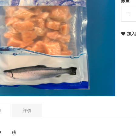
數量
加入
息
評價
位
磅