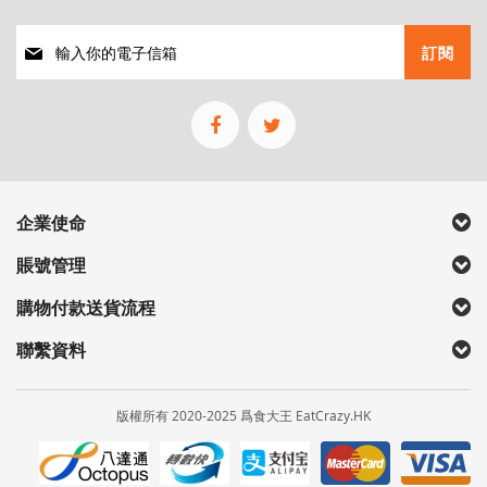
註
訂閱
冊
我
們
的
通
訊
企業使命
賬號管理
購物付款送貨流程
聯繫資料
版權所有 2020-2025 爲食大王 EatCrazy.HK