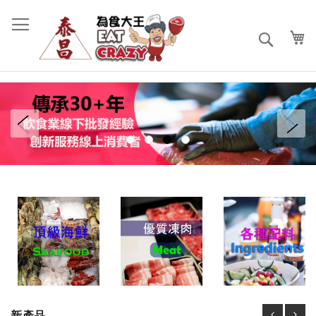
跳
過
到
搜
內
索
容
prev
ne
新產品